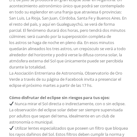
acontecimiento astronómico único que podrá ser contemplado
en todo su esplendor en una franja que atraviesa 6 provincias:
San Luis, La Rioja, San Juan, Córdoba, Santa Fe y Buenos Aires. En
el resto del país, y aquí en Gualeguaychú, se verá de forma
parcial. El fenómeno durará dos horas, pero tendrá dos minutos
cúlmines: será cuando por la superposición completa de
los
astros se haga de noche en pleno día. En esos minutos
quedarán alineados los tres astros, un crepúsculo se verá a todo
alrededor del horizonte y podrá verse la difusa corona solar, la
atmósfera externa del Sol que únicamente puede ser percibida
durante la totalidad.
La Asociación Entrerriana de Astronomía, Observatorio de Oro
Verde‎ a través de su página de Facebook invita a presenciar el
eclipse el próximo martes a partir de las 17 hs.
Cómo disfrutar del eclipse sin riesgos para tus ojos:
Nunca mirar el Sol directa o indirectamente, con o sin eclipse.
La observación del eclipse solar deber ser siempre supervisada
por adultos que sepan del tema, idealmente en un club de
astronomía o municipal.
Utilizar lentes especializados que poseen un filtro que bloquea
los rayos dañinos del Sol. Estos filtros deben cumplir la norma y